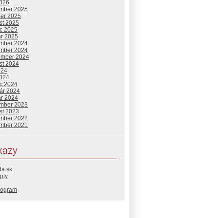
2026
mber 2025
ber 2025
st 2025
c 2025
ár 2025
mber 2024
mber 2024
ember 2024
st 2024
024
2024
c 2024
uár 2024
ár 2024
mber 2023
st 2023
mber 2022
mber 2021
kazy
da.sk
pty
rogram