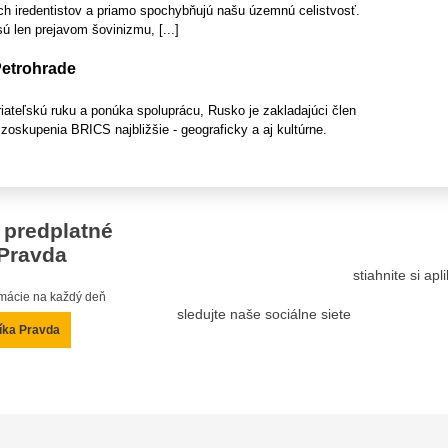
h iredentistov a priamo spochybňujú našu územnú celistvosť.
sú len prejavom šovinizmu, [...]
Petrohrade
ateľskú ruku a ponúka spoluprácu, Rusko je zakladajúci člen
oskupenia BRICS najbližšie - geograficky a aj kultúrne.
 predplatné
Pravda
stiahnite si ap
ormácie na každý deň
sledujte naše sociálne siete
íka Pravda