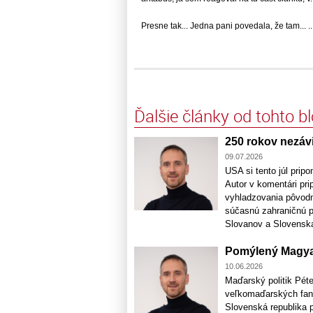
Presne tak... Jedna pani povedala, že tam... ..
Ďalšie články od tohto b
250 rokov nezávi
09.07.2026
USA si tento júl prip
Autor v komentári pri
vyhladzovania pôvodn
súčasnú zahraničnú pol
Slovanov a Slovenska
Pomýlený Magy
10.06.2026
Maďarský politik Pét
veľkomaďarských fant
Slovenská republika 