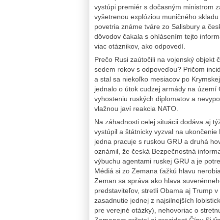
vystúpi premiér s dočasným ministrom z
vyšetrenou explóziou muničného skladu s
povetria známe tváre zo Salisbury a če
dôvodov čakala s ohlásením tejto inform
viac otáznikov, ako odpovedí.
Prečo Rusi zaútočili na vojenský objekt 
sedem rokov s odpoveďou? Pričom inciden
a stal sa niekoľko mesiacov po Krymskej
jednalo o útok cudzej armády na území Č
vyhosteniu ruských diplomatov a nevypo
vlažnou javí reakcia NATO.
Na záhadnosti celej situácii dodáva aj 
vystúpil a štátnicky vyzval na ukončenie
jedna pracuje s ruskou GRU a druhá ho
oznámil, že česká Bezpečnostná informa
výbuchu agentami ruskej GRU a je potre
Médiá si zo Zemana ťažkú hlavu nerobia,
Zeman sa správa ako hlava suverénneho
predstaviteľov, stretli Obama aj Trump 
zasadnutie jednej z najsilnejších lobist
pre verejné otázky), nehovoriac o stret
Zemanom priletel aj prezident Číny Si ťi