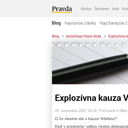
Správy
Športweb
Auto
Kok
Blog
Najnovšie články
Najčítanejšie č
Blog
>
komentuje Pavol Slota
>
Explozívna 
Explozívna kauza V
26. novembra 2021 16:26
, Prečítané 4 068x
O čo vlastne ide v kauze Vrbětice?
Keď v predvečer odletu českej delegác