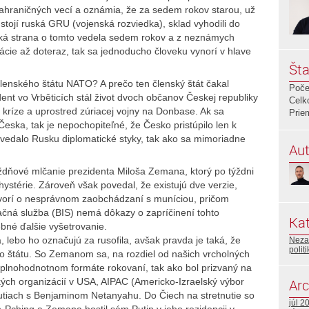
ahraničných vecí a oznámia, že za sedem rokov starou, už
tojí ruská GRU (vojenská rozviedka), sklad vyhodili do
ská strana o tomto vedela sedem rokov a z neznámych
ácie až doteraz, tak sa jednoducho človeku vynorí v hlave
Šta
členského štátu NATO? A prečo ten členský štát čakal
Poče
t vo Vrběticích stál život dvoch občanov Českej republiky
Celk
 kríze a uprostred zúriacej vojny na Donbase. Ak sa
Prie
eska, tak je nepochopiteľné, že Česko pristúpilo len k
vedalo Rusku diplomatické styky, tak ako sa mimoriadne
Aut
týždňové mlčanie prezidenta Miloša Zemana, ktorý po týždni
 hystérie. Zároveň však povedal, že existujú dve verzie,
vorí o nesprávnom zaobchádzaní s muníciou, pričom
čná služba (BIS) nemá dôkazy o zapríčinení tohto
Kat
bné ďalšie vyšetrovanie.
 lebo ho označujú za rusofila, avšak pravda je taká, že
Neza
polit
 štátu. So Zemanom sa, na rozdiel od našich vrcholných
v plnohodnotnom formáte rokovaní, tak ako bol prizvaný na
ických organizácií v USA, AIPAC (Americko-Izraelský výbor
Arc
nutiach s Benjaminom Netanyahu. Do Čiech na stretnutie so
júl 2
n-Pching a Zemana hostil sám Putin v jeho rezidencii v