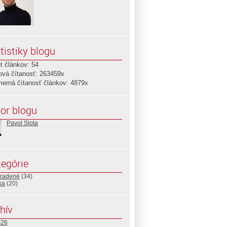
tistiky blogu
t článkov: 54
ová čítanosť: 263459x
merná čítanosť článkov: 4879x
or blogu
Pavol Slota
egórie
radené
(34)
ika
(20)
hív
026