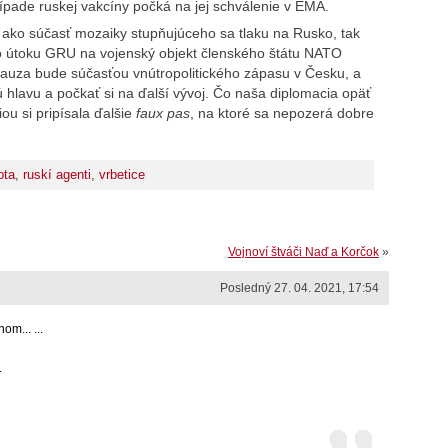
prípade ruskej vakcíny počká na jej schválenie v EMA.
í ako súčasť mozaiky stupňujúceho sa tlaku na Rusko, tak
po útoku GRU na vojenský objekt členského štátu NATO
e kauza bude súčasťou vnútropolitického zápasu v Česku, a
 hlavu a počkať si na ďalší vývoj. Čo naša diplomacia opäť
ou si pripísala ďalšie
faux pas
, na ktoré sa nepozerá dobre
ota
,
ruskí agenti
,
vrbetice
Vojnoví štváči Naď a Korčok
»
Posledný 27. 04. 2021, 17:54
m... ...
.
 ...