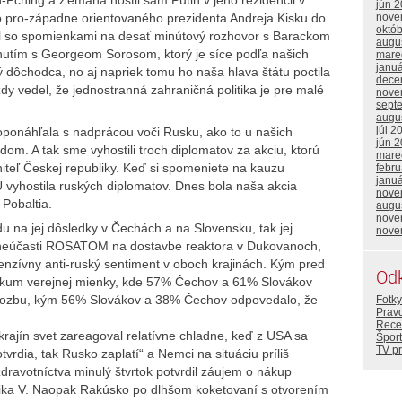
jún 
o pro-západne orientovaného prezidenta Andreja Kisku do
nove
októ
il so spomienkami na desať minútový rozhovor s Barackom
augu
tím s Georgeom Sorosom, ktorý je síce podľa našich
mare
janu
 dôchodca, no aj napriek tomu ho naša hlava štátu poctila
dece
dy vedel, že jednostranná zahraničná politika je pre malé
nove
sept
augu
júl 2
ponáhľala s nadprácou voči Rusku, ako to u našich
jún 
dom. A tak sme vyhostili troch diplomatov za akciu, ktorú
mare
niteľ Českej republiky. Keď si spomeniete na kauzu
febr
janu
Ú vyhostila ruských diplomatov. Dnes bola naša akcia
nove
Pobaltia.
augu
nove
u na jej dôsledky v Čechách a na Slovensku, tak jej
nove
neúčasti ROSATOM na dostavbe reaktora v Dukovanoch,
nzívny anti-ruský sentiment v oboch krajinách. Kým pred
Od
skum verejnej mienky, kde 57% Čechov a 61% Slovákov
rozbu, kým 56% Slovákov a 38% Čechov odpovedalo, že
Fotky
Prav
Rece
rajín svet zareagoval relatívne chladne, keď z USA sa
Šport
TV p
tvrdia, tak Rusko zaplatí“ a Nemci na situáciu príliš
ravotníctva minulý štvrtok potvrdil záujem o nákup
tnika V. Naopak Rakúsko po dlhšom koketovaní s otvorením