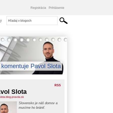
Registrácia
Prihlásenie
y
komentuje Pavol Slota
RSS
vol Slota
slota.blog.pravda.sk
Slovensko je náš domov a
musíme ho brániť.