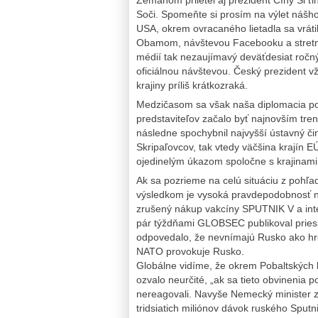
Soči. Spomeňte si prosím na výlet nášh
USA, okrem ovracaného lietadla sa vrát
Obamom, návštevou Facebooku a stretnu
médií tak nezaujímavý deväťdesiat ročný
oficiálnou návštevou. Český prezident vž
krajiny príliš krátkozraká.
Medzičasom sa však naša diplomacia po
predstaviteľov začalo byť najnovším tren
následne spochybnil najvyšší ústavný či
Skripaľovcov, tak vtedy väčšina krajín E
ojedinelým úkazom spoločne s krajinami 
Ak sa pozrieme na celú situáciu z pohľad
výsledkom je vysoká pravdepodobnosť 
zrušený nákup vakcíny SPUTNIK V a inte
pár týždňami GLOBSEC publikoval prie
odpovedalo, že nevnímajú Rusko ako h
NATO provokuje Rusko.
Globálne vidíme, že okrem Pobaltských k
ozvalo neurčité, „ak sa tieto obvinenia po
nereagovali. Navyše Nemecký minister zd
tridsiatich miliónov dávok ruského Spu