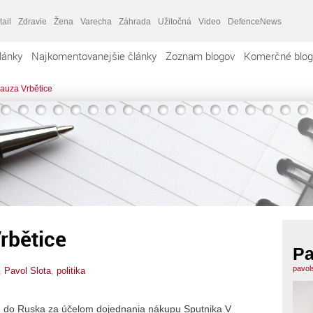
tail
Zdravie
Žena
Varecha
Záhrada
Užitočná
Video
DefenceNews
lánky
Najkomentovanejšie články
Zoznam blogov
Komerčné blog
kauza Vrbětice
rbětice
Pa
pavol
,
Pavol Slota
,
politika
ie do Ruska za účelom dojednania nákupu Sputnika V