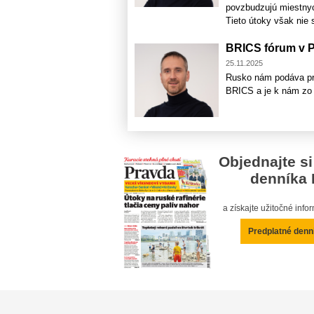
povzbudzujú miestnyc
Tieto útoky však nie 
BRICS fórum v 
25.11.2025
Rusko nám podáva pri
BRICS a je k nám zo z
Objednajte si
denníka 
a získajte užitočné inf
Predplatné denn