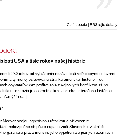
.
Celá debata
|
RSS tejto debaty
logera
slosti USA a tisíc rokov našej histórie
omenuli 250 rokov od vyhlásenia nezávislosti veľkolepými oslavami.
pomína aj menej oslavovanú stránku americkej histórie – od
ých obyvateľov cez profitovanie z vojnových konfliktov až po
itiku – a stavia ju do kontrastu s viac ako tisícročnou históriou
. Zamýšľa sa [...]
ar
er Magyar svojou agresívnou rétorikou a oživovaním
ázií nebezpečne stupňuje napätie voči Slovensku. Zatiaľ čo
plne garantuje práva menšín, jeho vyjadrenia o južných územiach