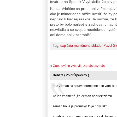
továrne na Sputnik V vyhlásilo, že si v 
Kauza Vrbětice sa preto ani veľmi nejav
ako je mimoriadne ťažké uveriť, že by 
neprišlo k tvrdšej reakcii. Je možné, ž
preto by bolo najlepšie zachovať chladnú
nezvládla a so svojou rusofóbnou hystéri
ani doma ani v zahraničí.
Tag:
explózia muničného skladu
,
Pavol Sl
«
Čaputová to vybavila za nás bez nás
Debata ( 25 príspevkov )
ano Zeman sa sprava normalne a to vam, sluho
To len znamená ,že Zeman napriek zlému... ..
zeman bol a je prorusky, to je holy fakt. ... ...
antabus, ja som reagoval na tu cast clanku, v...