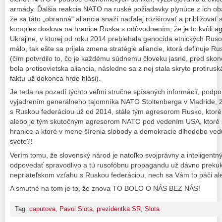
armády. Ďalšia reakcia NATO na ruské požiadavky plynúce z ich obá
že sa táto „obranná“ aliancia snaží naďalej rozširovať a približovať
komplex doslova na hranice Ruska s odôvodnením, že je to kvôli ag
Ukrajine, v ktorej od roku 2014 prebiehala genocída etnických Ruso
málo, tak ešte sa prijala zmena stratégie aliancie, ktorá definuje R
(čím potvrdilo to, čo je každému súdnemu človeku jasné, pred sk
bola protisovietska aliancia, následne sa z nej stala skryto protirus
faktu už dokonca hrdo hlási).
Je teda na pozadí týchto veľmi stručne spísaných informácií, podp
vyjadrením generálneho tajomníka NATO Stoltenberga v Madride, ž
s Ruskou federáciou už od 2014, stále tým agresorom Rusko, ktor
alebo je tým skutočným agresorom NATO pod vedením USA, ktoré s
hranice a ktoré v mene šírenia slobody a demokracie dlhodobo ve
svete?!
Verím tomu, že slovenský národ je natoľko svojprávny a inteligentný
odpovedať spravodlivo a tú rusofóbnu propagandu už dávno prekuko
nepriateľskom vzťahu s Ruskou federáciou, nech sa Vám to páči al
A smutné na tom je to, že znova TO BOLO O NÁS BEZ NÁS!
Tag:
caputova
,
Pavol Slota
,
prezidentka SR
,
Slota