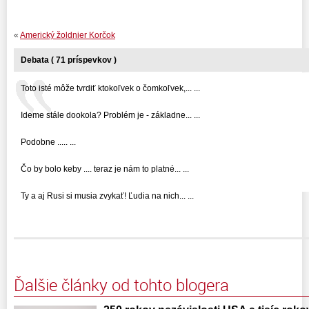
«
Americký žoldnier Korčok
Debata ( 71 príspevkov )
Toto isté môže tvrdiť ktokoľvek o čomkoľvek,... ...
Ideme stále dookola? Problém je - základne... ...
Podobne ..... ...
Čo by bolo keby .... teraz je nám to platné... ...
Ty a aj Rusi si musia zvykať! Ľudia na nich... ...
Ďalšie články od tohto blogera