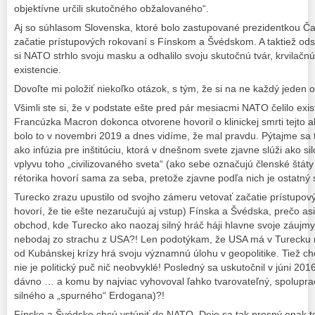
objektívne určili skutočného obžalovaného“.
Aj so súhlasom Slovenska, ktoré bolo zastupované prezidentkou Č
začatie prístupových rokovaní s Fínskom a Švédskom. A taktiež odsú
si NATO strhlo svoju masku a odhalilo svoju skutočnú tvár, krvilač
existencie.
Dovoľte mi položiť niekoľko otázok, s tým, že si na ne každý jede
Všimli ste si, že v podstate ešte pred pár mesiacmi NATO čelilo exi
Francúzka Macron dokonca otvorene hovoril o klinickej smrti tejto 
bolo to v novembri 2019 a dnes vidíme, že mal pravdu. Pýtajme sa
ako infúzia pre inštitúciu, ktorá v dnešnom svete zjavne slúži ako si
vplyvu toho „civilizovaného sveta“ (ako sebe označujú členské štá
rétorika hovorí sama za seba, pretože zjavne podľa nich je ostatný 
Turecko zrazu upustilo od svojho zámeru vetovať začatie prístupov
hovorí, že tie ešte nezaručujú aj vstup) Fínska a Švédska, prečo asi?
obchod, kde Turecko ako naozaj silný hráč háji hlavne svoje záujmy
nebodaj zo strachu z USA?! Len podotýkam, že USA má v Turecku n
od Kubánskej krízy hrá svoju významnú úlohu v geopolitike. Tiež 
nie je politický puč nič neobvyklé! Posledný sa uskutočnil v júni 201
dávno … a komu by najviac vyhovoval ľahko tvarovateľný, spoluprac
silného a „spurného“ Erdogana)?!
Fínsko a Švédsko chcú vstúpiť do NATO. Deje sa tak presný opak to