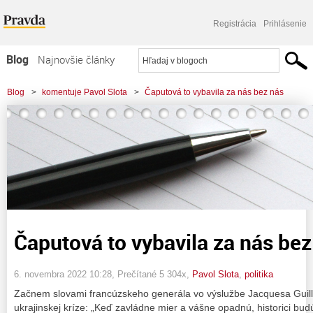
Registrácia
Prihlásenie
Blog
Najnovšie články
Najčítanejšie články
Blog
>
komentuje Pavol Slota
>
Čaputová to vybavila za nás bez nás
Najkomentovanejšie články
Zoznam blogov
Komerčné blogy
Čaputová to vybavila za nás bez
6. novembra 2022 10:28
, Prečítané 5 304x,
Pavol Slota
,
politika
Začnem slovami francúzskeho generála vo výslužbe Jacquesa Guil
ukrajinskej kríze: „Keď zavládne mier a vášne opadnú, historici bud