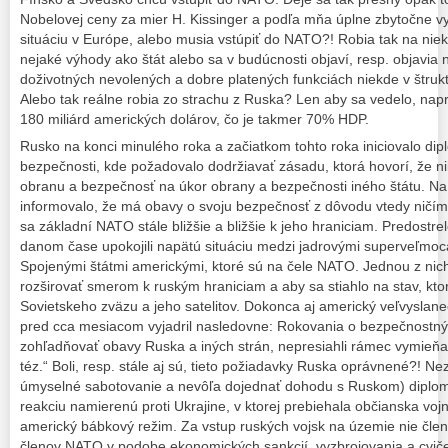
Nobelovej ceny za mier H. Kissinger a podľa mňa úplne zbytočne vy
situáciu v Európe, alebo musia vstúpiť do NATO?! Robia tak na ni
nejaké výhody ako štát alebo sa v budúcnosti objaví, resp. objavia ni
doživotných nevolených a dobre platených funkciách niekde v štruktú
Alebo tak reálne robia zo strachu z Ruska? Len aby sa vedelo, napr
180 miliárd amerických dolárov, čo je takmer 70% HDP.
Rusko na konci minulého roka a začiatkom tohto roka iniciovalo dip
bezpečnosti, kde požadovalo dodržiavať zásadu, ktorá hovorí, že n
obranu a bezpečnosť na úkor obrany a bezpečnosti iného štátu. N
informovalo, že má obavy o svoju bezpečnosť z dôvodu vtedy nič
sa základní NATO stále bližšie a bližšie k jeho hraniciam. Predostre
danom čase upokojili napätú situáciu medzi jadrovými superveľmoc
Spojenými štátmi americkými, ktoré sú na čele NATO. Jednou z nic
rozširovať smerom k ruským hraniciam a aby sa stiahlo na stav, kt
Sovietskeho zväzu a jeho satelitov. Dokonca aj americký veľvyslan
pred cca mesiacom vyjadril nasledovne: Rokovania o bezpečnostnýc
zohľadňovať obavy Ruska a iných strán, nepresiahli rámec vymieňan
téz.“ Boli, resp. stále aj sú, tieto požiadavky Ruska oprávnené?! 
úmyselné sabotovanie a nevôľa dojednať dohodu s Ruskom) diploma
reakciu namierenú proti Ukrajine, v ktorej prebiehala občianska voj
americký bábkový režim. Za vstup ruských vojsk na územie nie čl
členov NATO v podobe ekonomických sankcií, vyzbrojovania a cvičen