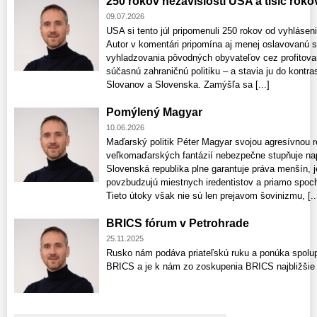
250 rokov nezávislosti USA a tisíc rokov
09.07.2026
USA si tento júl pripomenuli 250 rokov od vyhlásen
Autor v komentári pripomína aj menej oslavovanú st
vyhladzovania pôvodných obyvateľov cez profitovan
súčasnú zahraničnú politiku – a stavia ju do kontras
Slovanov a Slovenska. Zamýšľa sa [...]
Pomýlený Magyar
10.06.2026
Maďarský politik Péter Magyar svojou agresívnou r
veľkomaďarských fantázií nebezpečne stupňuje nap
Slovenská republika plne garantuje práva menšín, 
povzbudzujú miestnych iredentistov a priamo spoc
Tieto útoky však nie sú len prejavom šovinizmu, [..
BRICS fórum v Petrohrade
25.11.2025
Rusko nám podáva priateľskú ruku a ponúka spolup
BRICS a je k nám zo zoskupenia BRICS najbližšie -