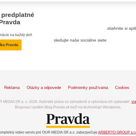
 predplatné
Pravda
stiahnite si ap
ormácie na každý deň
sledujte naše sociálne siete
íka Pravda
Reklama
Otázky a odpovede
Podmienky používania
Cookies
 MEDIA SR a. s. 2026. Autorské práva sú vyhradené a vykonáva ich vydavateľ,
via
Blogovací systém Blog.Pravda.sk beží na technológií Wordpress.
ompletný video servis pre OUR MEDIA SR a.s. zabezpečuje
ARBERTO GROUP s.r.