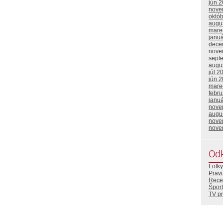
jún 
nove
októ
augu
mare
janu
dece
nove
sept
augu
júl 2
jún 
mare
febr
janu
nove
augu
nove
nove
Od
Fotky
Prav
Rece
Šport
TV p