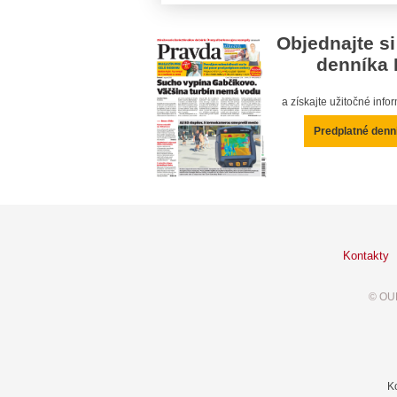
Objednajte si
denníka 
a získajte užitočné inf
Predplatné denn
Kontakty
© OUR
K