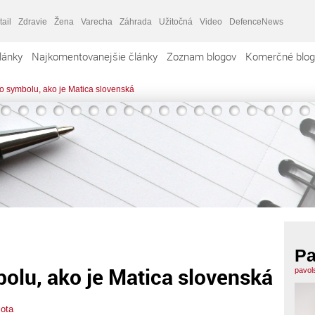
tail
Zdravie
Žena
Varecha
Záhrada
Užitočná
Video
DefenceNews
lánky
Najkomentovanejšie články
Zoznam blogov
Komerčné blog
ho symbolu, ako je Matica slovenská
Pa
bolu, ako je Matica slovenská
pavol
lota