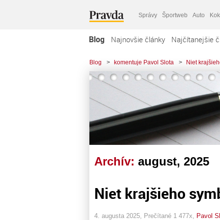
Správy
Športweb
Auto
Kok
Blog
Najnovšie články
Najčítanejšie č
Blog
>
komentuje Pavol Slota
>
Niet krajšie
Archív:
august, 2025
Niet krajšieho sym
4. augusta 2025, Prečítané 1 477x,
Pavol S