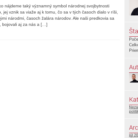
ažko nájdeme taký významný symbol národnej svojbytnosti
jej vznik sa viaže aj k tomu, čo sa v tých časoch dialo v ríši,
inými národmi, časoch žalára národov. Ale naši predkovia sa
i, bojovali aj za nás a […]
Šta
Poče
Celk
Prie
Aut
Kat
Neza
polit
Arc
júl 2