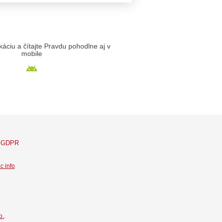
likáciu a čítajte Pravdu pohodlne aj v
mobile
GDPR
c info
.
o.
.