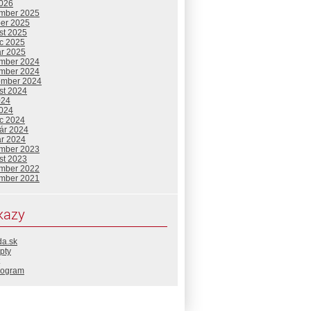
2026
mber 2025
ber 2025
st 2025
c 2025
ár 2025
mber 2024
mber 2024
ember 2024
st 2024
024
2024
c 2024
uár 2024
ár 2024
mber 2023
st 2023
mber 2022
mber 2021
kazy
da.sk
pty
rogram