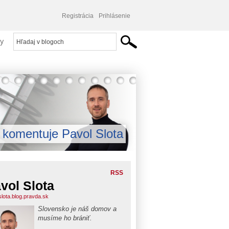
Registrácia
Prihlásenie
y
komentuje Pavol Slota
RSS
vol Slota
slota.blog.pravda.sk
Slovensko je náš domov a
musíme ho brániť.