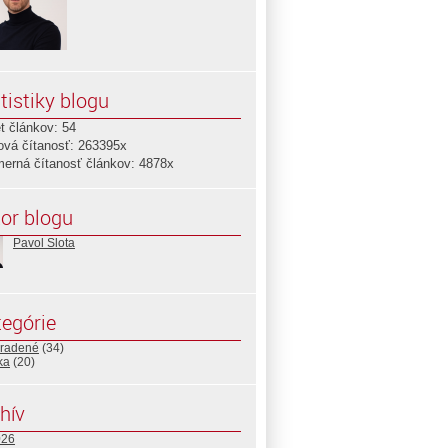
tistiky blogu
t článkov: 54
ová čítanosť: 263395x
merná čítanosť článkov: 4878x
or blogu
Pavol Slota
egórie
radené
(34)
ika
(20)
hív
026