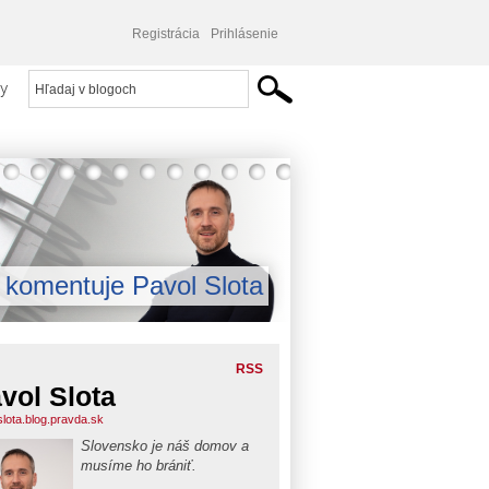
Registrácia
Prihlásenie
y
komentuje Pavol Slota
RSS
vol Slota
slota.blog.pravda.sk
Slovensko je náš domov a
musíme ho brániť.