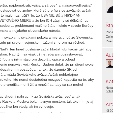
šia, najdemokratickejšia a zároveň aj najspravodlivejšia“
dstupovať od zmlúv, ktoré sú pre ňu síce záväzné, avšak
o malo naznačiť? To, že USA NIE SÚ a NIKDY ANI
VÉHO MIERU a že len ICH záujmy sú dôležité! Len
Šta
ú zaoberať problémami malého štátu niekde v strede Európy
ovenska a nejakého slovenského národa.
Poče
Celk
i sviatkami, sviatkami pokoja a mieru, chcú zo Slovenska
Prie
rmádu pri svojom vojenskom ťažení smerom na východ.
 Naď? Ten hneď poslušne začal hľadať lubrikačný gél, aby
Aut
áskou. Nad tým sa však už netreba ani pozastavovať,
sú ľudia s iným názorom dezoláti, opice a odpad
enie nenávisti voči Rusku. Budem dúfať, že pri šírení svojej
nedopatrením pozabúda na fakt, že územie SR od
ená armáda Sovietskeho zväzu. Avšak nehľadajme
 niekoho, kto nemá dostatočnú mozgovú kapacitu na to, aby
Kat
o prarodičia mohli žiť a množiť sa, aby sa raz mohol
Neza
polit
d vhodný náhradník za Sovietsky zväz, veď aj tak
o Rusko a Moskva bola hlavným mestom, tak ako ním je aj
Arc
oužíva len vtedy, ak im vyhovuje.
júl 2