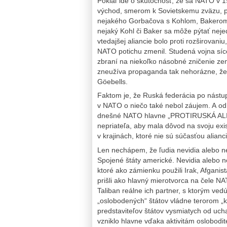
Pokiaľ ide o skutočnosť, že sa NATO v 
východ, smerom k Sovietskemu zväzu, 
nejakého Gorbačova s Kohlom, Bakerom a
nejaký Kohl či Baker sa môže pýtať nejed
vtedajšej aliancie bolo proti rozširova
NATO potichu zmenil. Studená vojna síce 
zbraní na niekoľko násobné zničenie ze
zneužíva propaganda tak nehorázne, že b
Göebells.
Faktom je, že Ruská federácia po nástu
v NATO o niečo také nebol záujem. A od 
dnešné NATO hlavne „PROTIRUSKÁ ALIAN
nepriateľa, aby mala dôvod na svoju exist
v krajinách, ktoré nie sú súčasťou alianci
Len nechápem, že ľudia nevidia alebo n
Spojené štáty americké. Nevidia alebo ne
ktoré ako zámienku použili Irak, Afganis
prišli ako hlavný mierotvorca na čele NA
Taliban reálne ich partner, s ktorým ved
„oslobodených“ štátov vládne terorom „ka
predstaviteľov štátov vysmiatych od ucha
vzniklo hlavne vďaka aktivitám oslobod