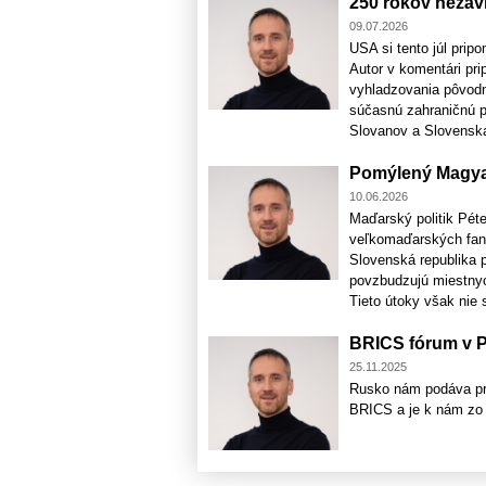
250 rokov nezávi
09.07.2026
USA si tento júl prip
Autor v komentári pri
vyhladzovania pôvodn
súčasnú zahraničnú pol
Slovanov a Slovenska
Pomýlený Magy
10.06.2026
Maďarský politik Pét
veľkomaďarských fant
Slovenská republika 
povzbudzujú miestnyc
Tieto útoky však nie 
BRICS fórum v 
25.11.2025
Rusko nám podáva pri
BRICS a je k nám zo z