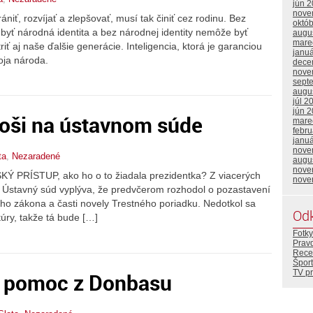
jún 
nove
niť, rozvíjať a zlepšovať, musí tak činiť cez rodinu. Bez
októ
byť národná identita a bez národnej identity nemôže byť
augu
mare
riť aj naše ďalšie generácie. Inteligencia, ktorá je garanciou
janu
oja národa.
dece
nove
sept
augu
júl 2
jún 
moši na ústavnom súde
mare
febr
janu
nove
ta
,
Nezaradené
augu
nove
 PRÍSTUP, ako ho o to žiadala prezidentka? Z viacerých
nove
dal Ústavný súd vyplýva, že predvčerom rozhodol o pozastavení
ného zákona a časti novely Trestného poriadku. Nedotkol sa
Od
úry, takže tá bude […]
Fotky
Prav
Rece
Šport
TV p
o pomoc z Donbasu