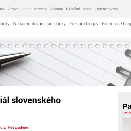
tail
Zdravie
Žena
Varecha
Záhrada
Užitočná
Video
DefenceNews
lánky
Najkomentovanejšie články
Zoznam blogov
Komerčné blog
ciál slovenského
Pa
pavol
lota
,
Nezaradené