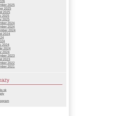
2026
mber 2025
ber 2025
st 2025
c 2025
ár 2025
mber 2024
mber 2024
ember 2024
st 2024
024
2024
c 2024
uár 2024
ár 2024
mber 2023
st 2023
mber 2022
mber 2021
kazy
da.sk
pty
rogram