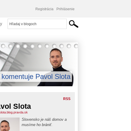
Registrácia
Prihlásenie
y
komentuje Pavol Slota
RSS
vol Slota
slota.blog.pravda.sk
Slovensko je náš domov a
musíme ho brániť.