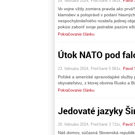
24. februára 2024, Prečítané 3 561x,
Pavol 
Vo vojne vždy zomiera pravda ako prvá!!
klamstiev a poloprávd v podaní hlavnýc
nespochybniteľného nositeľa jedinej objek
pokúsi zaboriť svoje jastrabie pazúre eš
Pokračovanie článku
Útok NATO pod fal
23. februára 2024, Prečítané 5 061x,
Pavol 
Poľské a americké spravodajské služby p
obyvateľstvu, z ktorej obvinia Rusko a B
Pokračovanie článku
Jedovaté jazyky Š
20. februára 2024, Prečítané 3 711x,
Pavol 
Náš domov, súčasná Slovenská republika