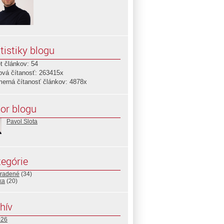
tistiky blogu
t článkov: 54
ová čítanosť: 263415x
merná čítanosť článkov: 4878x
or blogu
Pavol Slota
egórie
radené
(34)
ika
(20)
hív
026