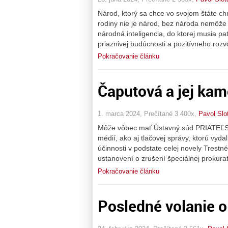
Národ, ktorý sa chce vo svojom štáte chrá
rodiny nie je národ, bez národa nemôže 
národná inteligencia, do ktorej musia pat
priaznivej budúcnosti a pozitívneho rozv
Pokračovanie článku
Čaputová a jej ka
1. marca 2024, Prečítané 3 400x,
Pavol Slo
Môže vôbec mať Ústavný súd PRIATEĽSKÝ
médií, ako aj tlačovej správy, ktorú vy
účinnosti v podstate celej novely Trest
ustanovení o zrušení špeciálnej prokurat
Pokračovanie článku
Posledné volanie 