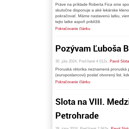
Práve na príklade Roberta Fica sme sp
skutočne disponuje a aké lekárske klen
pokračovať. Máme nastavenú latku, vieme
tejto latke aspoň priblížili.
Pokračovanie článku
Pozývam Ľuboša B
30. júla 2024, Prečítané 4 012x,
Pavol Slota
Proruská rétorika neznamená proruská p
(europoslancovi) poslať otvorený list, 
Pokračovanie článku
Slota na VIII. Me
Petrohrade
28. júna 2024, Prečítané 2 563x,
Pavol Slot