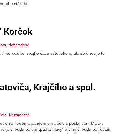
 mnoho stáročí.
“ Korčok
lota
,
Nezaradené
mat“ Korčok bol svojho času eštebákom, ale že dnes je to
toviča, Krajčího a spol.
lota
,
Nezaradené
šetrenie riadenia pandémie na čele s poslancom MUDr.
very, či budú potom „padať hlavy“ a vinníci budú potrestaní