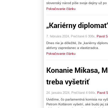
slovenský národ píše svoje dejiny už po
Pokračovanie článku
„Kariérny diplomat
7. februára 2024, Prečítané 6 308x,
Pavol S
Dnes nie je dôležité, že „kariérny diplo
aktívny zapredanec a vlastizradca.
Pokračovanie článku
Konanie Mikasa, Ma
treba vyšetriť
24. januára 2024, Prečítané 4 644x,
Pavol S
Uvidíme, čo parlamentná komisia na vy
Petrom Kotlárom vyšetrí, aké budú jej zá