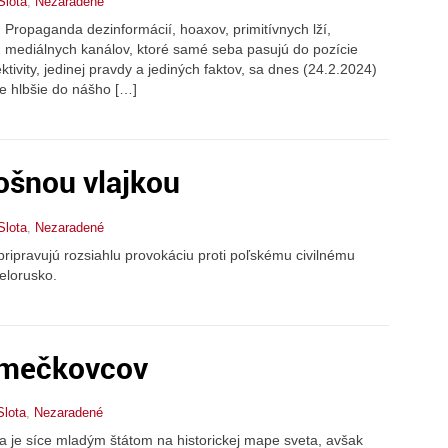
Slota
,
Nezaradené
 Propaganda dezinformácií, hoaxov, primitívnych lží,
h mediálnych kanálov, ktoré samé seba pasujú do pozície
tivity, jedinej pravdy a jediných faktov, sa dnes (24.2.2024)
te hlbšie do nášho […]
ošnou vlajkou
Slota
,
Nezaradené
ripravujú rozsiahlu provokáciu proti poľskému civilnému
ielorusko.
imečkovcov
Slota
,
Nezaradené
 je síce mladým štátom na historickej mape sveta, avšak