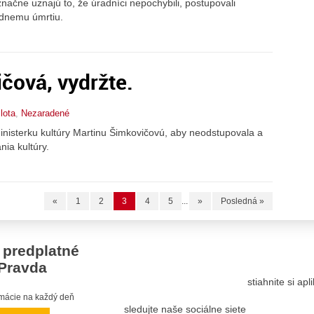
načne uznajú to, že úradníci nepochybili, postupovali
adnemu úmrtiu.
čová, vydržte.
lota
,
Nezaradené
ministerku kultúry Martinu Šimkovičovú, aby neodstupovala a
ia kultúry.
«
1
2
3
4
5
...
»
Posledná »
 predplatné
Pravda
stiahnite si ap
ormácie na každý deň
sledujte naše sociálne siete