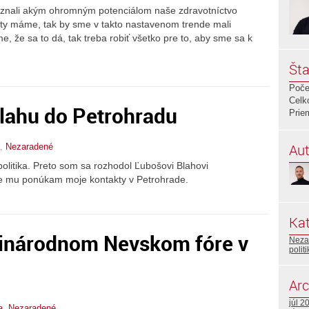
oznali akým ohromným potenciálom naše zdravotníctvo
oty máme, tak by sme v takto nastavenom trende mali
, že sa to dá, tak treba robiť všetko pre to, aby sme sa k
Šta
Poče
Celk
lahu do Petrohradu
Prie
Aut
,
Nezaradené
olitika. Preto som sa rozhodol Ľubošovi Blahovi
kde mu ponúkam moje kontakty v Petrohrade.
Kat
dzinárodnom Nevskom fóre v
Neza
polit
Arc
júl 2
a
,
Nezaradené