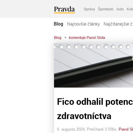
Správy
Športweb
Auto
Kok
Blog
Najnovšie články
Najčítanejšie č
Blog
>
komentuje Pavol Slota
Fico odhalil poten
zdravotníctva
6. augusta 2024, Prečítané 3 036x,
Pavol S