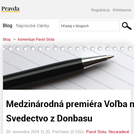
Registrácia
Prihlásenie
Blog
Najnovšie články
Najčítanejšie články
Blog
>
komentuje Pavol Slota
Najkomentovanejšie články
>
Medzinárodná premiéra Voľba národa - Svedectvo z Donbasu
Zoznam blogov
Komerčné blogy
Medzinárodná premiéra Voľba 
Svedectvo z Donbasu
20. novembra 2024 11:20
, Prečítané 15 532x,
Pavol Slota
,
Nezaradené