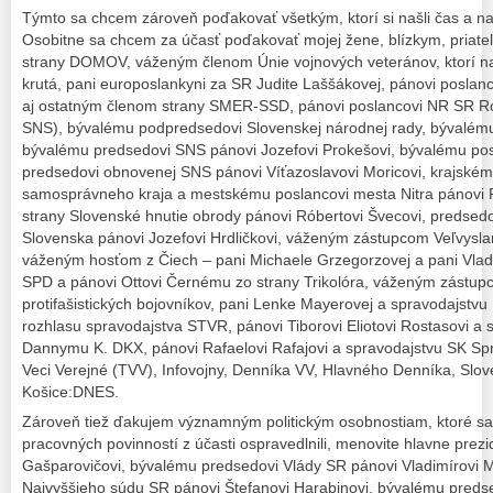
Týmto sa chcem zároveň poďakovať všetkým, ktorí si našli čas a na 
Osobitne sa chcem za účasť poďakovať mojej žene, blízkym, priate
strany DOMOV, váženým členom Únie vojnových veteránov, ktorí naj
krutá, pani europoslankyni za SR Judite Laššákovej, pánovi poslan
aj ostatným členom strany SMER-SSD, pánovi poslancovi NR SR R
SNS), bývalému podpredsedovi Slovenskej národnej rady, bývalém
bývalému predsedovi SNS pánovi Jozefovi Prokešovi, bývalému po
predsedovi obnovenej SNS pánovi Víťazoslavovi Moricovi, krajském
samosprávneho kraja a mestskému poslancovi mesta Nitra pánovi 
strany Slovenské hnutie obrody pánovi Róbertovi Švecovi, predsedo
Slovenska pánovi Jozefovi Hrdličkovi, váženým zástupcom Veľvysla
váženým hosťom z Čiech – pani Michaele Grzegorzovej a pani Vlad
SPD a pánovi Ottovi Černému zo strany Trikolóra, váženým zástu
protifašistických bojovníkov, pani Lenke Mayerovej a spravodajstvu E
rozhlasu spravodajstva STVR, pánovi Tiborovi Eliotovi Rostasovi a
Dannymu K. DKX, pánovi Rafaelovi Rafajovi a spravodajstvu SK Spr
Veci Verejné (TVV), Infovojny, Denníka VV, Hlavného Denníka, Slo
Košice:DNES.
Zároveň tiež ďakujem významným politickým osobnostiam, ktoré s
pracovných povinností z účasti ospravedlnili, menovite hlavne prez
Gašparovičovi, bývalému predsedovi Vlády SR pánovi Vladimírovi 
Najvyššieho súdu SR pánovi Štefanovi Harabinovi, bývalému preds