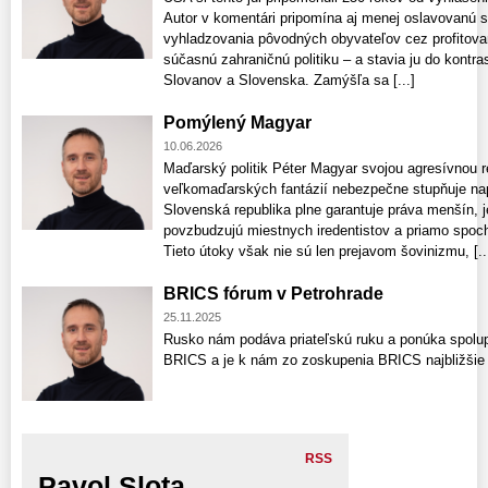
Autor v komentári pripomína aj menej oslavovanú st
vyhladzovania pôvodných obyvateľov cez profitovan
súčasnú zahraničnú politiku – a stavia ju do kontras
Slovanov a Slovenska. Zamýšľa sa [...]
Pomýlený Magyar
10.06.2026
Maďarský politik Péter Magyar svojou agresívnou r
veľkomaďarských fantázií nebezpečne stupňuje nap
Slovenská republika plne garantuje práva menšín, 
povzbudzujú miestnych iredentistov a priamo spoc
Tieto útoky však nie sú len prejavom šovinizmu, [..
BRICS fórum v Petrohrade
25.11.2025
Rusko nám podáva priateľskú ruku a ponúka spolup
BRICS a je k nám zo zoskupenia BRICS najbližšie -
RSS
Pavol Slota