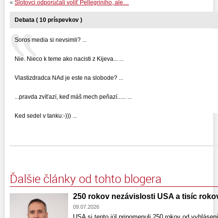
«
Slotovci odporúčali voliť Pellegriniho, ale…
Debata ( 10 príspevkov )
Soros media si nevsimli? ...
Nie. Nieco k teme ako nacisti z Kijeva... ...
Vlastizdradca NAd je este na slobode? ...
...pravda zvíťazí, keď máš mech peňazí...... ...
Ked sedel v tanku:-))) ...
Ďalšie články od tohto blogera
250 rokov nezávislosti USA a tisíc rokov
09.07.2026
USA si tento júl pripomenuli 250 rokov od vyhlásen