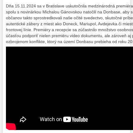
Dňa 15.11.2024 sa v Bratislave uskutočnila medzinárodná premiér
spolu s novinárkou Michalou Gánovskou natočili na Donbase, aby s
občanov takto sprostredkovali naše očité svedectvo, skutočné príb
autentické zábery z miest ako Doneck, Mariupol, Avdejevka či miesta
frontovej línie. Premiéry a recepcie sa zúčastnilo množstvo osobnost
účasťou podporiť nielen premiéru video dokumentu, ale zároveň aj 
ozbrojenom konflikte, ktorý na území Donbasu prebieha od roku 20