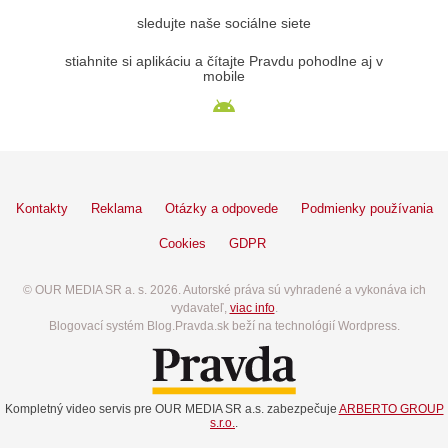
sledujte naše sociálne siete
stiahnite si aplikáciu a čítajte Pravdu pohodlne aj v
mobile
Kontakty
Reklama
Otázky a odpovede
Podmienky používania
Cookies
GDPR
© OUR MEDIA SR a. s. 2026. Autorské práva sú vyhradené a vykonáva ich
vydavateľ,
viac info
.
Blogovací systém Blog.Pravda.sk beží na technológií Wordpress.
Kompletný video servis pre OUR MEDIA SR a.s. zabezpečuje
ARBERTO GROUP
s.r.o.
.