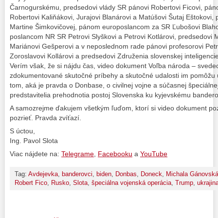
Čarnogurskému, predsedovi vlády SR pánovi Robertovi Ficovi, pán
Robertovi Kaliňákovi, Jurajovi Blanárovi a Matúšovi Šutaj Eštokovi,
Martine Šimkovičovej, pánom europoslancom za SR Ľubošovi Blahov
poslancom NR SR Petrovi Slyškovi a Petrovi Kotlárovi, predsedovi 
Mariánovi Gešperovi a v neposlednom rade pánovi profesorovi Petr
Zoroslavovi Kollárovi a predsedovi Združenia slovenskej inteligenci
Verím však, že si nájdu čas, video dokument Voľba národa – svede
zdokumentované skutočné príbehy a skutočné udalosti im pomôžu ut
tom, aká je pravda o Donbase, o civilnej vojne a súčasnej špeciálnej
predstavitelia prehodnotia postoj Slovenska ku kyjevskému bande
A samozrejme ďakujem všetkým ľuďom, ktorí si video dokument pozre
pozrieť. Pravda zvíťazí.
S úctou,
Ing. Pavol Slota
Viac nájdete na:
Telegrame
,
Facebooku
a
YouTube
Tag:
Avdejevka
,
banderovci
,
biden
,
Donbas
,
Doneck
,
Michala Gánovsk
Robert Fico
,
Rusko
,
Slota
,
špeciálna vojenská operácia
,
Trump
,
ukrajin