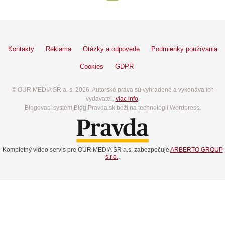
Kontakty
Reklama
Otázky a odpovede
Podmienky používania
Cookies
GDPR
© OUR MEDIA SR a. s. 2026. Autorské práva sú vyhradené a vykonáva ich
vydavateľ,
viac info
.
Blogovací systém Blog.Pravda.sk beží na technológií Wordpress.
Kompletný video servis pre OUR MEDIA SR a.s. zabezpečuje
ARBERTO GROUP
s.r.o.
.