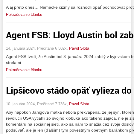
A aj preto dnes… Nemecké čižmy sa rozhodli opäť pochodovať prot
Pokračovanie článku
Agent FSB: Lloyd Austin bol zab
14. januára 2024, Prečítané 6 502x,
Pavol Slota
Agent FSB tvrdí, že Austin bol 3. januára 2024 zabitý v kyjevskom 
strelami.
Pokračovanie článku
Lipšicovo stádo opäť vylieza do 
10. januára 2024, Prečítané 7 736x,
Pavol Slota
Aby napokon Janigova matka nebola prekvapená, že jej syn, ktoréh
revolúcií USA vytiahli zo svojho klobúka ako takého zajaca, nie je 
komentáru na sociálnej sieti, ako sa nám to snažia cez svoje doslov
podsúvať, ale je len (ďalším) tým povestným obetným baránkom 