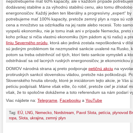
nepotrebujeme mať 60% kapacity, ale v každom prípade potrebuje
dodávanej stabilne a za výhodnú stabilnú cenu, ako tomu dlhodobo
energonosičov. Každý jeden ten liberálny a progresívny „expert“ by
potrebujeme mať 100% kapacity, pretože zemný plyn a ropa sú vz
cena a množstvo sa odzrkadlia na jej raste alebo recesii. Toto sam
vyspelú ekonomiku, nie je tomu inak ani v prípade Nemecka, pret
koho príkaz si ničia vlastnú ekonomiku (tým pádom aj tú našu) a p
líniu Severného prúdu
, ktorá ako jediná zostala nepoškodená v dô
sú jediným problémom tie nezmyselné sankcie uvalené na Rusko, k
potom sa treba odstrihnúť od tých, ktorí tieto sankcie vymysleli a kto
odstrihávať sa od lacných ruských energonosičov, je ekonomickou 
DOMOV národná strana aj preto podporuje
petičnú akciu
na vyvola
protiruských sankcií slovenskou vládou, pretože nás poškodzujú. P
Slovenského hnutia obrody, ktoré je iniciátorom tejto akcie, je Vás už
petíciu podpísali. Máme však ešte, čo robiť, pretože cieľ je získať m
však, že to spoločne dokážeme a toto referendum sa nám podarí vy
Viac nájdete na:
Telegrame
,
Facebooku
a
YouTube
Tag:
EÚ
,
LNG
,
Nemecko
,
Nordstream
,
Pavol Slota
,
petícia
,
plynovod Br
ropa
,
Slota
,
ukrajina
,
zemný plyn