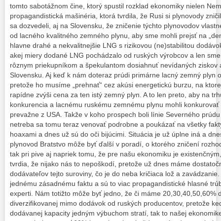
tomto sabotážnom čine, ktorý spustil rozklad ekonomiky nielen Nem
propagandistická mašinéria, ktorá tvrdila, že Rusi si plynovody zni
sa dozvedeli, aj na Slovensku, že zničenie týchto plynovodov vlast
od lacného kvalitného zemného plynu, aby sme mohli prejsť na „dem
hlavne drahé a nekvalitnejšie LNG s rizikovou (ne)stabilitou dodáv
akej miery dodané LNG pochádzalo od ruských výrobcov a len sme d
rôznym priekupníkom a špekulantom dosiahnuť nevídaných ziskov aj
Slovensku. Aj keď k nám doteraz prúdi primárne lacný zemný plyn o
pretože ho musíme „prehnať“ cez akúsi energetickú burzu, na ktore
rapídne zvýši cena za ten istý zemný plyn. A to len preto, aby na tr
konkurencia a lacnému ruskému zemnému plynu mohli konkurovať d
prevažne z USA. Takže v koho prospech boli línie Severného prúdu
netreba sa tomu teraz venovať podrobne a poukázať na všetky fakty
hoaxami a dnes už sú do oči bijúcimi. Situácia je už úplne iná a dn
plynovod Bratstvo môže byť ďalší v poradí, o ktorého zničení rozho
tak pri pive aj napriek tomu, že pre našu ekonomiku je existenčným,
tvrdia, že nijako nás to nepoškodí, pretože už dnes máme dostatoč
dodávateľov tejto suroviny, čo je do neba kričiaca lož a zavádzanie.
jednému zásadnému faktu a sú to viac propagandistické hlasné trú
experti. Nám totižto môže byť jedno, že či máme 20,30,40,50,60% 
diverzifikovanej mimo dodávok od ruských producentov, pretože k
dodávanej kapacity jedným výbuchom stratí, tak to našej ekonomik