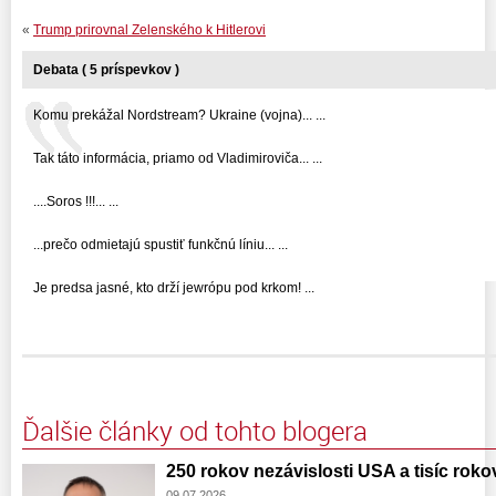
«
Trump prirovnal Zelenského k Hitlerovi
Debata ( 5 príspevkov )
Komu prekážal Nordstream? Ukraine (vojna)... ...
Tak táto informácia, priamo od Vladimiroviča... ...
....Soros !!!... ...
...prečo odmietajú spustiť funkčnú líniu... ...
Je predsa jasné, kto drží jewrópu pod krkom! ...
Ďalšie články od tohto blogera
250 rokov nezávislosti USA a tisíc rokov
09.07.2026