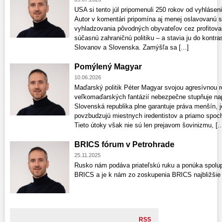
USA si tento júl pripomenuli 250 rokov od vyhlásen
Autor v komentári pripomína aj menej oslavovanú st
vyhladzovania pôvodných obyvateľov cez profitovan
súčasnú zahraničnú politiku – a stavia ju do kontras
Slovanov a Slovenska. Zamýšľa sa [...]
Pomýlený Magyar
10.06.2026
Maďarský politik Péter Magyar svojou agresívnou r
veľkomaďarských fantázií nebezpečne stupňuje nap
Slovenská republika plne garantuje práva menšín, 
povzbudzujú miestnych iredentistov a priamo spoc
Tieto útoky však nie sú len prejavom šovinizmu, [..
BRICS fórum v Petrohrade
25.11.2025
Rusko nám podáva priateľskú ruku a ponúka spolup
BRICS a je k nám zo zoskupenia BRICS najbližšie -
RSS