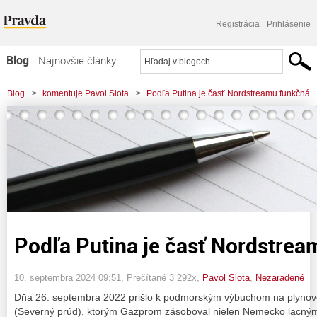
Registrácia
Prihlásenie
Blog
Najnovšie články
Najčítanejšie články
Blog
>
komentuje Pavol Slota
>
Podľa Putina je časť Nordstreamu funkčná
Najkomentovanejšie články
Zoznam blogov
Komerčné blogy
Podľa Putina je časť Nordstre
10. septembra 2024 09:51
, Prečítané 3 292x,
Pavol Slota
,
Nezaradené
Dňa 26. septembra 2022 prišlo k podmorským výbuchom na plynov
(Severný prúd), ktorým Gazprom zásoboval nielen Nemecko lacný