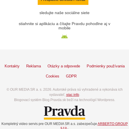
sledujte naše sociálne siete
stiahnite si aplikáciu a čítajte Pravdu pohodlne aj v
mobile
Kontakty
Reklama
Otázky a odpovede
Podmienky používania
Cookies
GDPR
© OUR MEDIA SR a. s. 2026. Autorské práva sú vyhradené a vykonáva ich
vydavateľ,
viac info
.
Blogovací systém Blog.Pravda.sk beží na technológií Wordpress.
Kompletný video servis pre OUR MEDIA SR a.s. zabezpečuje
ARBERTO GROUP
s.r.o.
.